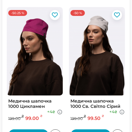
-50.25 %
-50 %
Медична шапочка
Медична шапочка
1000 Цикламен
1000 Св. Свiтло Сiрий
+4
+4
₴
₴
₴
₴
₴
₴
99.00
99.50
199.00
199.00