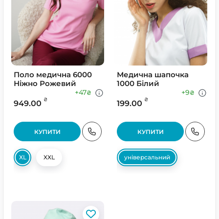
Поло медична 6000
Медична шапочка
Ніжно Рожевий
1000 Білий
+47
+9
₴
₴
₴
₴
949.00
199.00
КУПИТИ
КУПИТИ
XL
XXL
універсальний