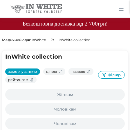
Безкоштовна доставка від 2 700грн!
Медичний одяг InWhite
InWhite collection
InWhite collection
замовчуванням
ціною
назвою
Фільтр
рейтингом
Жінкам
Чоловікам
Чоловікам