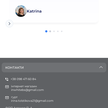
Katrina
КОНТАКТИ
+38 098 471 60 84
інтернет магазин
inwhitebs@gmail.com
гурт
irina.tolstikova21@gmail.com
ФОП Астахов П. А.