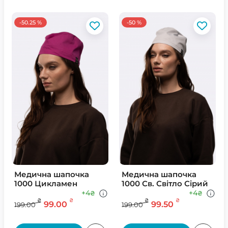
-50.25 %
-50 %
Медична шапочка
Медична шапочка
1000 Цикламен
1000 Св. Свiтло Сiрий
+4
+4
₴
₴
₴
₴
₴
₴
99.00
99.50
199.00
199.00