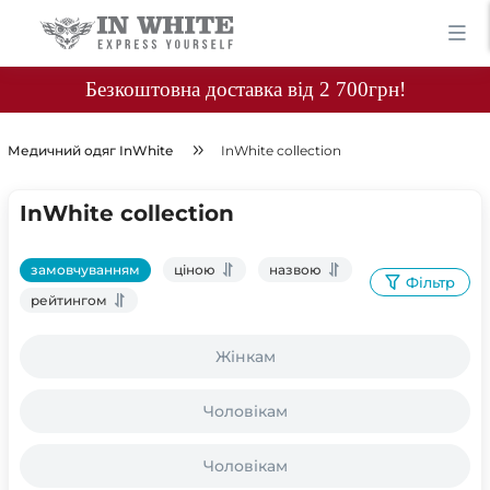
Безкоштовна доставка від 2 700грн!
Медичний одяг InWhite
InWhite collection
InWhite collection
замовчуванням
ціною
назвою
Фільтр
рейтингом
Жінкам
Чоловікам
Чоловікам