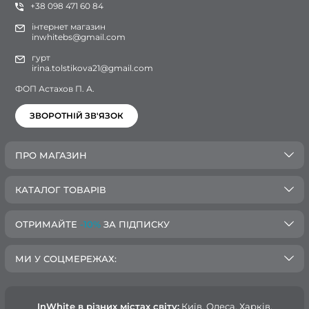
+38 098 471 60 84
інтернет магазин
inwhitebs@gmail.com
гурт
irina.tolstikova21@gmail.com
ФОП Астахов П. А.
ЗВОРОТНІЙ ЗВ'ЯЗОК
ПРО МАГАЗИН
КАТАЛОГ ТОВАРІВ
ОТРИМАЙТЕ
-10%
ЗА ПІДПИСКУ
МИ У СОЦМЕРЕЖАХ:
InWhite в різних містах світу:
Київ, Одеса, Харків,