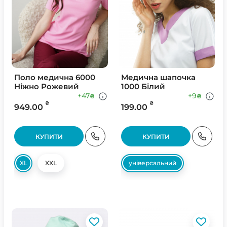
Поло медична 6000
Медична шапочка
Ніжно Рожевий
1000 Білий
+47
+9
₴
₴
₴
₴
949.00
199.00
КУПИТИ
КУПИТИ
XL
XXL
універсальний