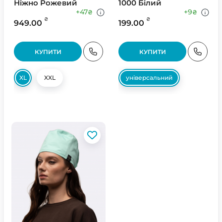
Ніжно Рожевий
1000 Білий
+47
+9
₴
₴
₴
₴
949.00
199.00
КУПИТИ
КУПИТИ
XL
XXL
універсальний