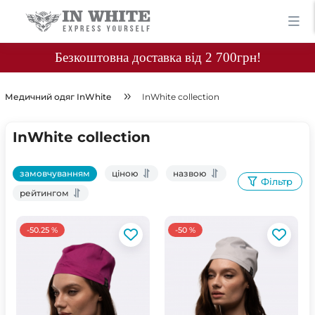
Безкоштовна доставка від 2 700грн!
Медичний одяг InWhite
InWhite collection
InWhite collection
замовчуванням
ціною
назвою
Фільтр
рейтингом
-50.25 %
-50 %