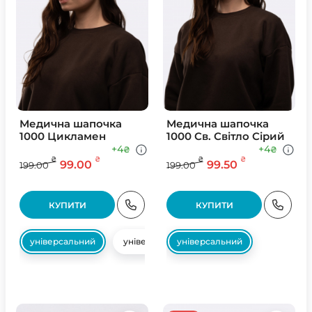
Медична шапочка
Медична шапочка
1000 Цикламен
1000 Св. Свiтло Сiрий
+4
+4
₴
₴
₴
₴
₴
₴
99.00
99.50
199.00
199.00
КУПИТИ
КУПИТИ
універсальний
універсальний
універсальний