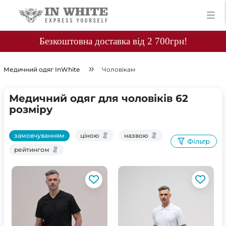
Безкоштовна доставка від 2 700грн!
Медичний одяг InWhite
Чоловікам
Медичний одяг для чоловіків 62
розміру
замовчуванням
ціною
назвою
Фільтр
рейтингом