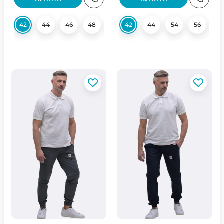
42
44
46
48
50
42
52
44
54
54
56
56
58
5