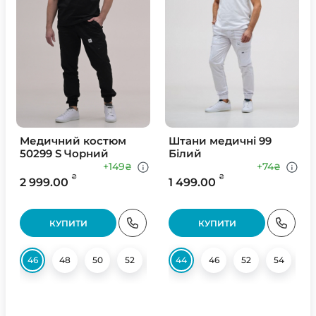
Медичний костюм
Штани медичні 99
50299 S Чорний
Білий
+149
+74
₴
₴
₴
₴
2 999.00
1 499.00
КУПИТИ
КУПИТИ
46
48
50
52
54
44
56
46
60
52
62
54
56