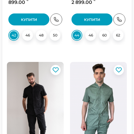
899.00
2 899.00
КУПИТИ
КУПИТИ
42
46
48
50
54
44
56
46
58
60
60
62
62