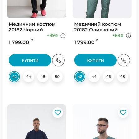
Медичний костюм
Медичний костюм
20182 Чорний
20182 Оливковий
+89
+89
₴
₴
₴
₴
1 799.00
1 799.00
КУПИТИ
КУПИТИ
42
44
48
50
52
42
54
44
56
46
58
48
60
5