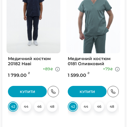
Медичний костюм
Медичний костюм
20182 Наві
0181 Оливковий
+89
+79
₴
₴
₴
₴
1 799.00
1 599.00
КУПИТИ
КУПИТИ
42
44
46
48
50
42
52
44
54
46
56
48
58
5