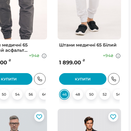
 медичні 65
Штани медичні 65 Білий
й асфальт
ий)
+94
+94
₴
₴
₴
₴
.00
1 899.00
КУПИТИ
КУПИТИ
50
54
56
64
46
48
50
52
54