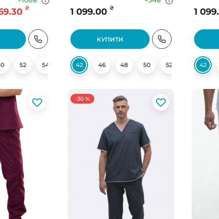
+108
+54
₴
₴
₴
₴
169.30
1 099.00
1 099
КУПИТИ
50
52
54
56
42
58
46
48
50
52
54
42
60
-30 %