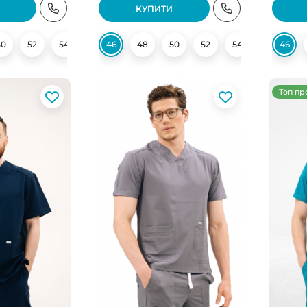
КУПИТИ
50
52
54
46
48
50
52
54
56
46
58
Топ пр