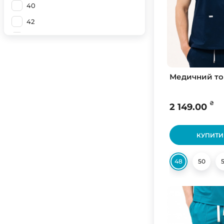
40
42
44
46
48
Медичний топ
50
52
₴
2 149.00
54
56
КУПИТИ
58
48
50
60
62
45
64