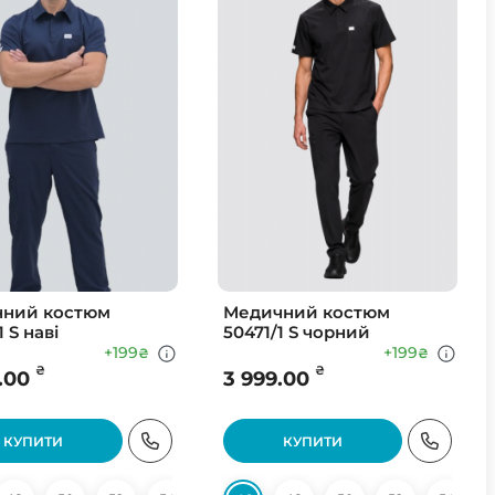
ний костюм
Медичний костюм
1 S наві
50471/1 S чорний
+199
+199
₴
₴
₴
₴
.00
3 999.00
КУПИТИ
КУПИТИ