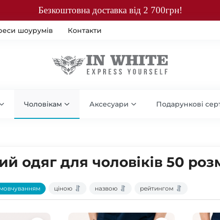
Безкоштовна доставка від 2 700грн!
реси шоурумів
Контакти
Чоловікам
Аксесуари
Подарункові сер
й одяг для чоловіків 50 роз
мовчуванням
ціною
назвою
рейтингом