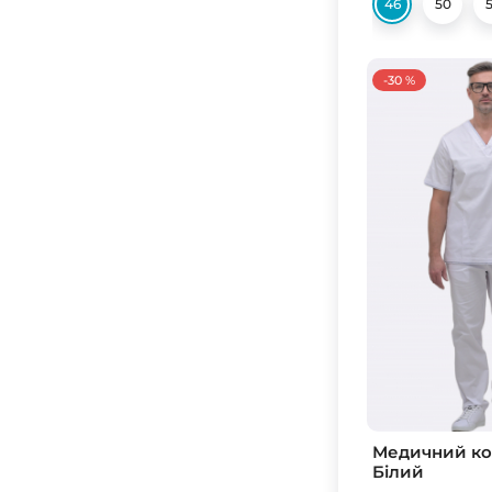
46
50
-30 %
Медичний ко
Білий