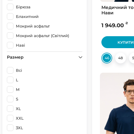
Бірюза
Медичний то
Нави
Блакитний
₴
1 949.00
Мокрий асфальт
Мокрий асфальт (Світлий)
КУПИТИ
Наві
Оливковий
Размер
46
48
Сірий
Всі
Чорний
L
6 рост
M
Білий
S
Мокрий асфальт (Світлий)
XL
XXL
3XL