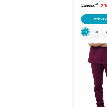
₴
2 
3 099.00
КУПИТИ
46
48