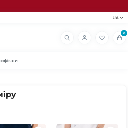
UA
0
тифікати
міру