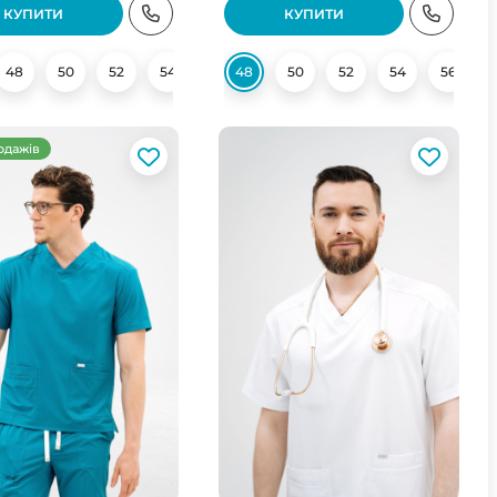
КУПИТИ
КУПИТИ
48
50
52
54
56
48
58
50
52
54
56
одажів