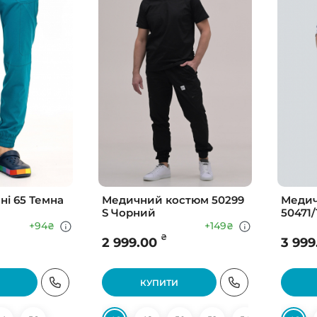
і 65 Темна
Медичний костюм 50299
Медич
S Чорний
50471/
+94
+149
₴
₴
₴
2 999.00
3 999
КУПИТИ