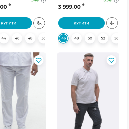
+54
+199
₴
₴
₴
₴
.00
3 999.00
КУПИТИ
КУПИТИ
44
62
46
48
50
58
46
48
50
52
56