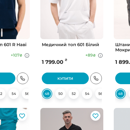
 601 R Наві
Медичний топ 601 Білий
Штани
Мокри
(Світл
+107
+89
₴
₴
₴
1 799.00
1 899
КУПИТИ
52
54
56
58
48
50
52
54
56
48