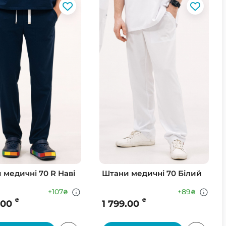
 медичні 70 R Наві
Штани медичні 70 Білий
+107
+89
₴
₴
₴
₴
.00
1 799.00