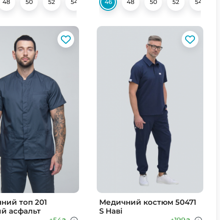
48
62
50
52
54
56
46
58
48
60
50
52
54
ний топ 201
Медичний костюм 50471
й асфальт
S Наві