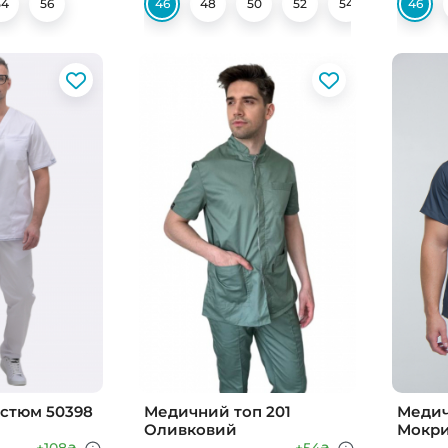
54
56
46
48
50
52
54
56
46
60
стюм 50398
Медичний топ 201
Медич
Оливковий
Мокри