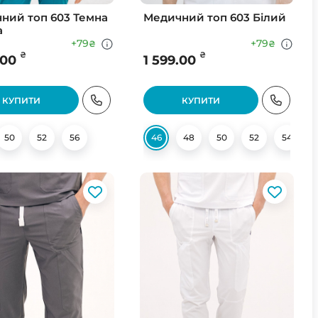
ний топ 603 Темна
Медичний топ 603 Білий
а
+79
+79
₴
₴
₴
₴
.00
1 599.00
КУПИТИ
КУПИТИ
50
52
56
46
48
50
52
54