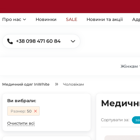
Про нас
Новинки
SALE
Новини та акції
Ад
+38 098 471 60 84
Жінкам
Медичний одяг InWhite
Чоловікам
Ви вибрали:
Медични
Размер:
50
Сортувати за:
за
Очистити всі