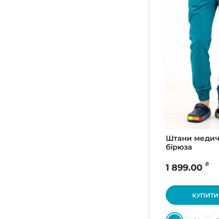
60
58
62
56
Штани медичн
бірюза
₴
1 899.00
КУПИТИ