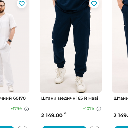
чний 60170
Штани медичні 65 R Наві
Штани
+179
+107
₴
₴
₴
2 149.00
2 149