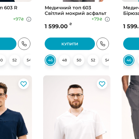
п 603 R
Медичний топ 603
Медич
Світлий мокрий асфальт
Бірюз
+97
+79
₴
₴
₴
1 599.00
1 599
КУПИТИ
50
52
54
56
46
58
48
60
50
52
54
56
46
64