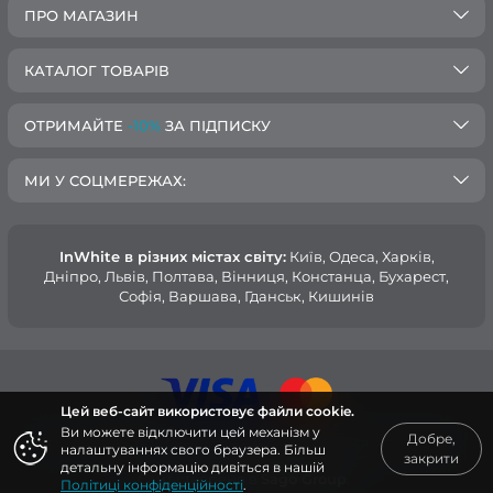
ПРО МАГАЗИН
КАТАЛОГ ТОВАРІВ
ОТРИМАЙТЕ
-10%
ЗА ПІДПИСКУ
МИ У СОЦМЕРЕЖАХ:
InWhite в різних містах світу:
Київ, Одеса, Харків,
Дніпро, Львів, Полтава, Вінниця, Констанца, Бухарест,
Софія, Варшава, Гданськ, Кишинів
Цей веб-сайт використовує файли cookie.
Ви можете відключити цей механізм у
Добре,
© 2015 — 2026, Інтернет-магазин медичного одягу InWhite.
налаштуваннях свого браузера. Більш
закрити
детальну інформацію дивіться в нашій
Сайт створено в
Sago Group
.
Політиці конфіденційності
.