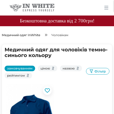
Безкоштовна доставка від 2 700грн!
Медичний одяг InWhite
Чоловікам
Медичний одяг для чоловіків темно-
синього кольору
замовчуванням
ціною
назвою
Фільтр
рейтингом