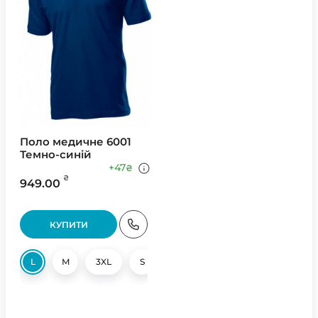
Поло медичне 6001
Темно-синій
+47
₴
₴
949.00
КУПИТИ
L
M
3XL
S