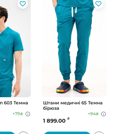
п 603 Темна
Штани медичні 65 Темна
бірюза
+79
+94
₴
₴
₴
1 899.00