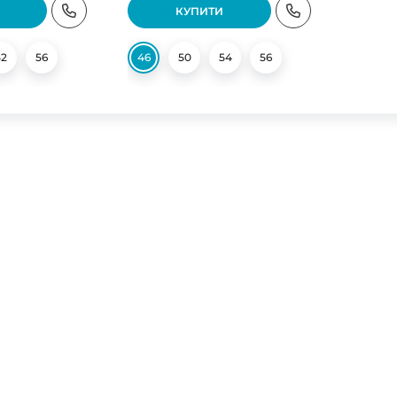
КУПИТИ
52
56
46
50
54
56