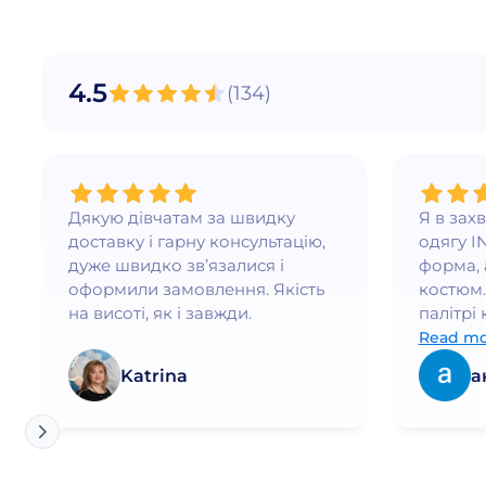
Оливковий
Светло голубой
4.5
(
134
)
Світло-сірий
Сірий
синій
темно-синій
Дякую дівчатам за швидку
Я в зах
Чорний
доставку і гарну консультацію,
одягу I
дуже швидко зв’язалися і
форма, 
Електро
оформили замовлення. Якість
костюм.
4 рост
на висоті, як і завжди.
палітрі 
бездога
Read mo
6 рост
почуваю
Білий
Katrina
а
елегант
Мокрий асфальт (Світлий)