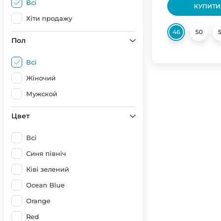
Всі
КУПИТИ
Хіти продажу
46
50
Пол
Всі
Жіночий
Мужской
Цвет
Всі
Синя північ
Ківі зелений
Ocean Blue
Orange
Red