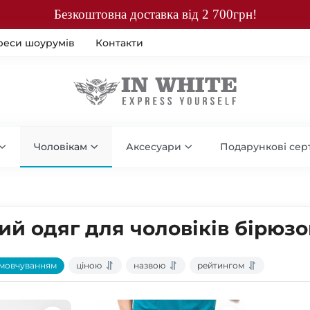
Безкоштовна доставка від 2 700грн!
реси шоурумів
Контакти
Чоловікам
Аксесуари
Подарункові сер
й одяг для чоловіків бірюзо
мовчуванням
ціною
назвою
рейтингом