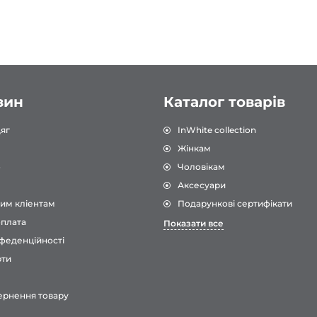
зин
Каталог товарів
яг
InWhite collection
Жінкам
о
Чоловікам
Аксесуари
им кліентам
Подарункові сертифікати
оплата
Показати все
феденційності
рти
ернення товару