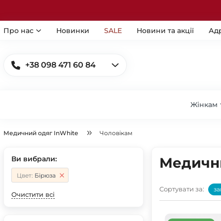
Про нас
Новинки
SALE
Новини та акції
Ад
+38 098 471 60 84
Жінкам
Медичний одяг InWhite
Чоловікам
Ви вибрали:
Медични
Цвет:
Бірюза
Сортувати за:
за
Очистити всі