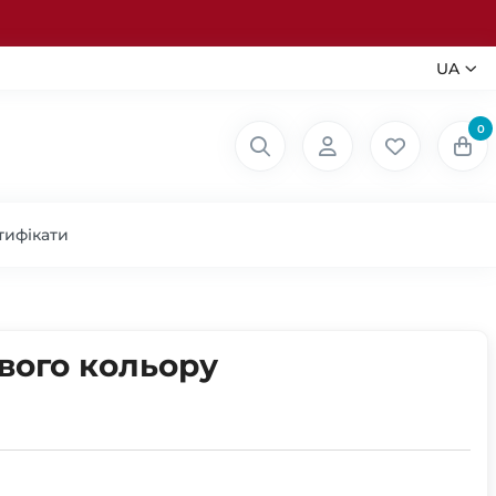
UA
0
тифікати
вого кольору