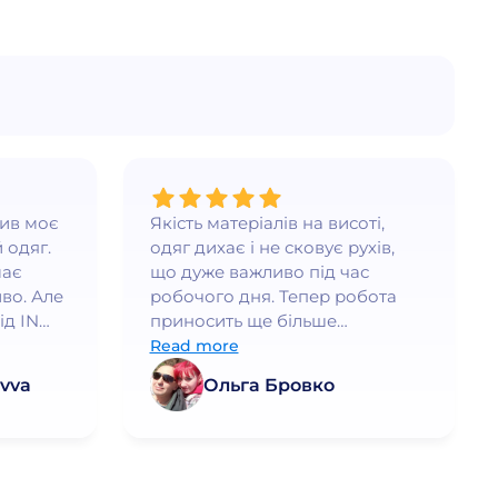
нив моє
Якість матеріалів на висоті,
 одяг.
одяг дихає і не сковує рухів,
має
що дуже важливо під час
во. Але
робочого дня. Тепер робота
ід IN
приносить ще більше
ршого
задоволення!
Read more
дить, а
vva
Ольга Бровко
а. Я
рі
раща
дь
ую!