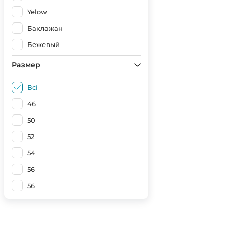
Yelow
Баклажан
Бежевый
Білий
Размер
Белый, 3-4 рост
Всі
Белый, 5-6 рост
46
Бірюза
50
Блакитний
52
Джинс
54
Зелений
56
Червоний
56
Мокрий асфальт
Мокрий асфальт (Світлий)
Наві