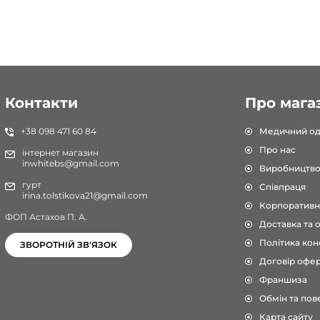
Контакти
Про мага
+38 098 471 60 84
Медичний од
Про нас
інтернет магазин
inwhitebs@gmail.com
Виробництв
гурт
Співпраця
irina.tolstikova21@gmail.com
Корпоративн
ФОП Астахов П. А.
Доставка та 
Політика кон
ЗВОРОТНІЙ ЗВ'ЯЗОК
Договір офе
Франшиза
Обмін та пов
Карта сайту