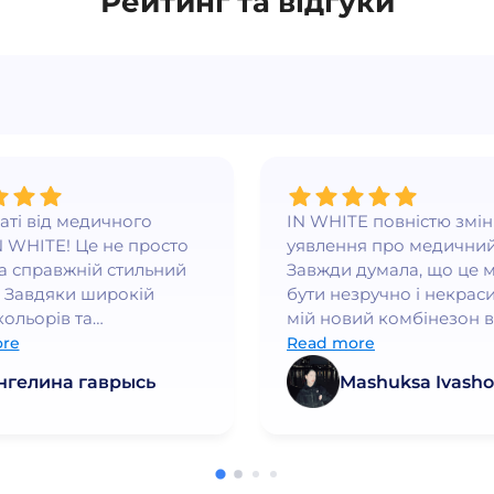
Рейтинг та відгуки
ваті від медичного
IN WHITE повністю змі
N WHITE! Це не просто
уявлення про медичний
а справжній стильний
Завжди думала, що це 
 Завдяки широкій
бути незручно і некраси
кольорів та
мій новий комбінезон в
нному крою, я
WHITE - це любов з пе
re
Read more
ся впевнено та
погляду. Він ідеально си
нгелина гаврысь
Mashuksa Ivasho
но👍
якість просто неймовірн
працюю в медичній сфе
багато років і це найк
форма, яку я коли-небу
носила. Дуже рекоменд