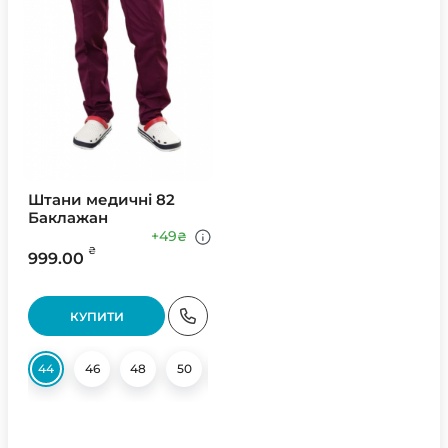
Штани медичні 82
Баклажан
+49
₴
₴
999.00
КУПИТИ
44
46
48
50
52