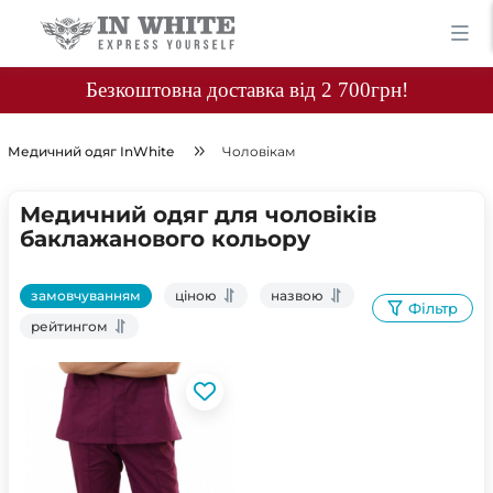
Безкоштовна доставка від 2 700грн!
Медичний одяг InWhite
Чоловікам
Медичний одяг для чоловіків
баклажанового кольору
замовчуванням
ціною
назвою
Фільтр
рейтингом