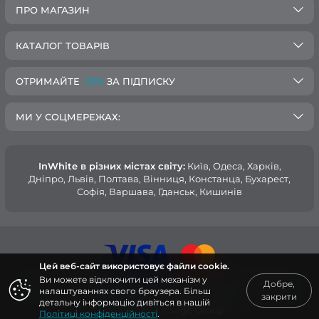
ПРО МАГАЗИН
КАТАЛОГ ТОВАРІВ
ОТРИМАЙТЕ
-10%
ЗА ПІДПИСКУ
МИ У СОЦМЕРЕЖАХ:
InWhite в різних містах світу:
Київ, Одеса, Харків,
Дніпро, Львів, Полтава, Вінниця, Констанца, Бухарест,
Софія, Варшава, Гданськ, Кишинів
Цей веб-сайт використовує файли cookie.
Ви можете відключити цей механізм у
Добре,
© 2015 — 2026, Інтернет-магазин медичного одягу InWhite.
налаштуваннях свого браузера. Більш
закрити
детальну інформацію дивіться в нашій
Сайт створено в
Sago Group
.
Політиці конфіденційності
.