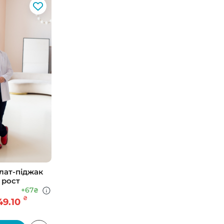
лат-піджак
 рост
+67
₴
₴
49.10