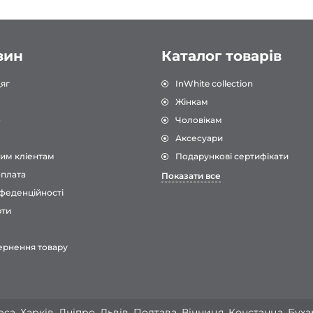
зин
Каталог товарів
яг
InWhite collection
Жінкам
о
Чоловікам
Аксесуари
им кліентам
Подарункові сертифікати
оплата
Показати все
феденційності
рти
ернення товару
са, Харків, Дніпро, Львів, Полтава, Вінниця, Констанца, Бух