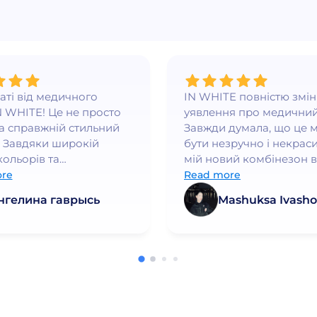
ваті від медичного
IN WHITE повністю змі
N WHITE! Це не просто
уявлення про медичний
а справжній стильний
Завжди думала, що це 
 Завдяки широкій
бути незручно і некраси
кольорів та
мій новий комбінезон в
нному крою, я
WHITE - це любов з пе
re
Read more
ся впевнено та
погляду. Він ідеально си
нгелина гаврысь
Mashuksa Ivasho
но👍
якість просто неймовірн
працюю в медичній сфе
багато років і це найк
форма, яку я коли-небу
носила. Дуже рекоменд