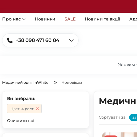
Про нас
Новинки
SALE
Новини та акції
Ад
+38 098 471 60 84
Жінкам
Медичний одяг InWhite
Чоловікам
Ви вибрали:
Медични
Цвет:
4 рост
Сортувати за:
за
Очистити всі