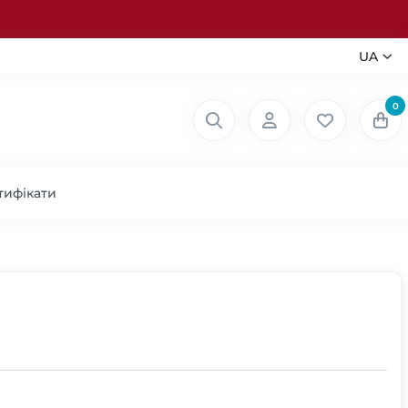
UA
0
тифікати