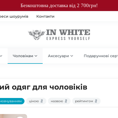
Безкоштовна доставка від 2 700грн!
реси шоурумів
Контакти
Чоловікам
Аксесуари
Подарункові сер
й одяг для чоловіків
мовчуванням
ціною
назвою
рейтингом