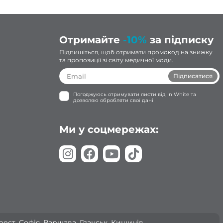
Отримайте
-10%
за підписку
Підпишіться, щоб отримати промокод на знижку
та пропозиції зі світу медичної моди.
Підписатися
Погоджуюсь отримувати листи від In White та
дозволяю обробляти свої дані
Ми у соцмережах:
арест, Софія, Варшава, Гданськ, Кишинів