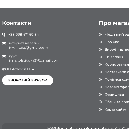
Контакти
Про мага
+38 098 471 60 84
Медичний од
Про нас
інтернет магазин
inwhitebs@gmail.com
Виробництв
гурт
Співпраця
irina.tolstikova21@gmail.com
Корпоративн
ФОП Астахов П. А.
Доставка та 
Політика кон
ЗВОРОТНІЙ ЗВ'ЯЗОК
Договір офе
Франшиза
Обмін та пов
Карта сайту
InWhite в різних містах світу:
Київ, Оде