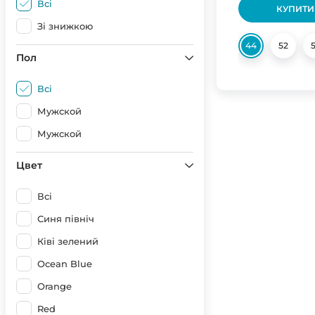
Всі
КУПИТИ
Зі знижкою
44
52
Пол
Всі
Мужской
Мужской
Цвет
Всі
Синя північ
Ківі зелений
Ocean Blue
Orange
Red