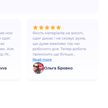
нив моє
Якість матеріалів на висоті,
 одяг.
одяг дихає і не сковує рухів,
має
що дуже важливо під час
во. Але
робочого дня. Тепер робота
ід IN
приносить ще більше
ршого
задоволення!
Read more
дить, а
vva
Ольга Бровко
а. Я
рі
раща
дь
ую!