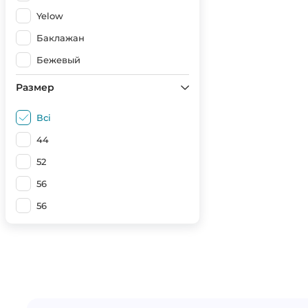
Yelow
Баклажан
Бежевый
Білий
Размер
Белый, 3-4 рост
Всі
Белый, 5-6 рост
44
Бірюза
52
Блакитний
56
Джинс
56
Зелений
Червоний
Мокрий асфальт
Мокрий асфальт (Світлий)
Наві