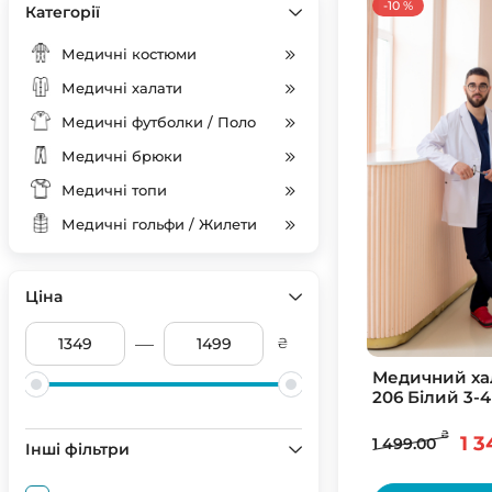
-10 %
Категорії
Медичні костюми
Медичні халати
Медичні футболки / Поло
Медичні брюки
Медичні топи
Медичні гольфи / Жилети
Ціна
—
₴
Медичний ха
206 Білий 3-4
₴
1 3
1 499.00
Інші фільтри