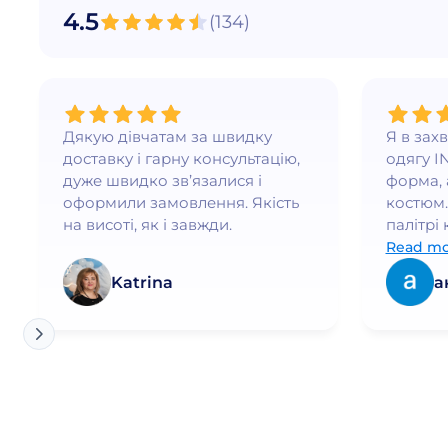
4.5
(
134
)
Оливковий
Светло голубой
Світло-сірий
Сірий
Дякую дівчатам за швидку
Я в зах
синій
доставку і гарну консультацію,
одягу I
дуже швидко зв’язалися і
форма, 
темно-синій
оформили замовлення. Якість
костюм.
Чорний
на висоті, як і завжди.
палітрі 
бездога
Read mo
Електро
почуваю
4 рост
Katrina
а
елегант
6 рост
Білий
Мокрий асфальт (Світлий)