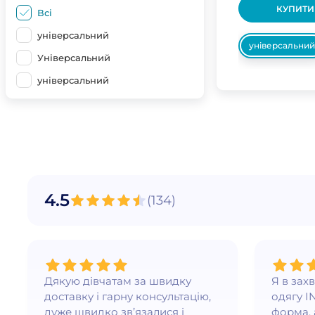
КУПИТИ
Всі
універсальний
універсальний
Універсальний
універсальний
4.5
(
134
)
Дякую дівчатам за швидку
Я в зах
доставку і гарну консультацію,
одягу I
дуже швидко зв’язалися і
форма, 