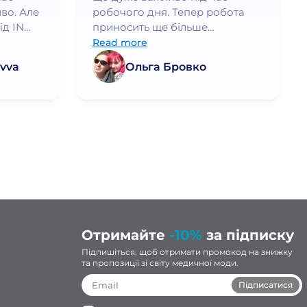
во. Але
робочого дня. Тепер робота
ід IN
приносить ще більше
ршого
задоволення!
Read more
дить, а
vva
Ольга Бровко
а. Я
рі
раща
дь
ую!
Отримайте
-10%
за підписку
Підпишіться, щоб отримати промокод на знижку
та пропозиції зі світу медичної моди.
Підписатися