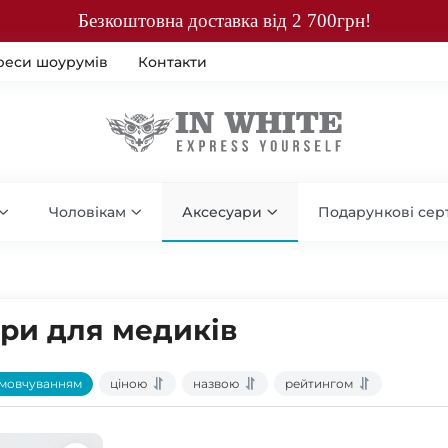
Безкоштовна доставка від 2 700грн!
реси шоурумів
Контакти
Чоловікам
Аксесуари
Подарункові сер
ри для медиків
мовчуванням
ціною
назвою
рейтингом