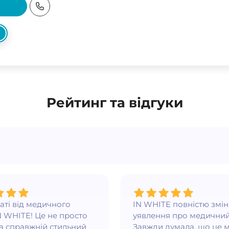
Рейтинг та відгуки
ваті від медичного
IN WHITE повністю змі
N WHITE! Це не просто
уявлення про медичний
а справжній стильний
Завжди думала, що це 