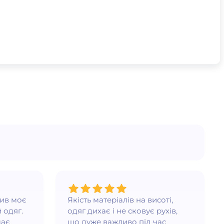
нив моє
Якість матеріалів на висоті,
 одяг.
одяг дихає і не сковує рухів,
має
що дуже важливо під час