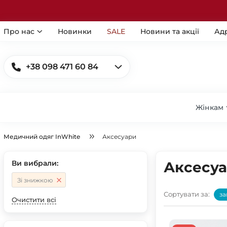
Про нас
Новинки
SALE
Новини та акції
Ад
+38 098 471 60 84
Жінкам
Медичний одяг InWhite
Аксесуари
Ви вибрали:
Аксесуа
Зі знижкою
Сортувати за:
за
Очистити всі