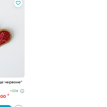
це червоне"
+20
₴
₴
.00